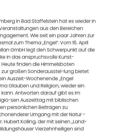
erg in Bad Staffelstein hat es wieder in
an Veranstaltungen aus den Bereichen
s Engagement. Wie seit ein paar Jahren zur
esmal zum Thema „Engel“. Vom 16. April
zellan GmbH legt den Schwerpunkt auf die
cke in das anspruchsvolle Kunst-
kt. Heute finden die Himmelsboten
 zur großen Sonderausstel-lung bietet
 ein Auszeit-Wochenende „Engel
ma Glauben und Religion, wieder ein
n kann. Antworten darauf gibt es im
igiö-sen Auszeittag mit biblischen
nen persönlichen Beiträgen zu
chonenderer Umgang mit der Natur -
 Hubert Kolling, der mit seinen „Land-
Bildungshäuser Vierzehnheiligen sind