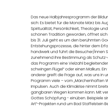
Das neue Halbjahresprogramm der Bildung
sich: Es bietet für die Monate März bis 
Spiritualität, Persönlichkeit, Theologie 
schönen Tradition geworden, öffnet sich 
bis 31. Juli geht es um den berühmten G
Entstehungsprozesse, die hinter dem Erfo
handwerk und führt die Besucher/innen Sch
zunehmend ihre Bestimmung als Schutz-en
das Programm eine Vielzahl begleitende
schwingen Flügel“ oder einen Malkurs. E
anderer greift die Frage auf, was uns in 
Programm viele – vom „Märchenhaften Wald
Impulsen. Auch die Klimakrise nimmt brei
gangbaren Wegen kommen kann. Mit vers
Gottes Schöpfung - einüben. Beispiele sin
Art“-Projekten rund um Bad Staffelstein 