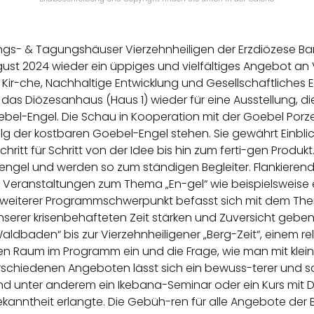
s- & Tagungshäuser Vierzehnheiligen der Erzdiözese Bamb
August 2024 wieder ein üppiges und vielfältiges Angebot 
und Kir-che, Nachhaltige Entwicklung und Gesellschaftliche
das Diözesanhaus (Haus 1) wieder für eine Ausstellung, di
oebel-Engel. Die Schau in Kooperation mit der Goebel Por
lg der kostbaren Goebel-Engel stehen. Sie gewährt Einbli
ritt für Schritt von der Idee bis hin zum ferti-gen Produ
gel und werden so zum ständigen Begleiter. Flankierend
r Veranstaltungen zum Thema „En-gel“ wie beispielsweise
in weiterer Programmschwerpunkt befasst sich mit dem The
unserer krisenbehafteten Zeit stärken und Zuversicht gebe
baden“ bis zur Vierzehnheiligener „Berg-Zeit“, einem rel
ten Raum im Programm ein und die Frage, wie man mit klei
chiedenen Angeboten lässt sich ein bewuss-terer und s
d unter anderem ein Ikebana-Seminar oder ein Kurs mit Dr.
Bekanntheit erlangte. Die Gebüh-ren für alle Angebote der 