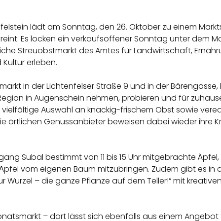
lstein lädt am Sonntag, den 26. Oktober zu einem Marktso
reint: Es locken ein verkaufsoffener Sonntag unter dem M
rliche Streuobstmarkt des Amtes für Landwirtschaft, Ernäh
Kultur erleben.
arkt in der Lichtenfelser Straße 9 und in der Bärengasse,
 Region in Augenschein nehmen, probieren und für zuhau
 vielfältige Auswahl an knackig-frischem Obst sowie vered
ie örtlichen Genussanbieter beweisen dabei wieder ihre Kre
ang Subal bestimmt von 11 bis 15 Uhr mitgebrachte Äpfel, 
e Äpfel vom eigenen Baum mitzubringen. Zudem gibt es in 
ur Wurzel – die ganze Pflanze auf dem Teller!“ mit kreati
Monatsmarkt – dort lässt sich ebenfalls aus einem Angebot