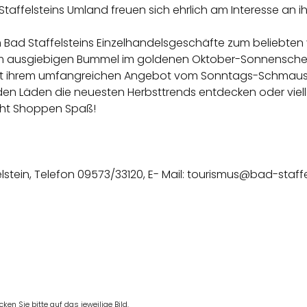
taffelsteins Umland freuen sich ehrlich am Interesse an ih
ch Bad Staffelsteins Einzelhandelsgeschäfte zum beliebte
m ausgiebigen Bummel im goldenen Oktober-Sonnenschei
it ihrem umfangreichen Angebot vom Sonntags-Schmaus
en Läden die neuesten Herbsttrends entdecken oder viell
ht Shoppen Spaß!
lstein, Telefon 09573/33120, E- Mail: tourismus@bad-staffe
en Sie bitte auf das jeweilige Bild.