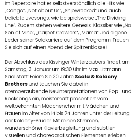
Im Repertoire hat er selbstverständlich alle Hits wie
„Congo”, „Not about Us“, „Shipwrecked” und auch
REGIONEN
beliebte Livesongs, wie beispielsweise „The Dividing
Line”. Zudem stehen weitere Genesis-Klassiker wie „No
Son of Mine”, „Carpet Crawlers”, „Mama” und eigene
ORTE
Lieder seiner Solokarriere auf dem Programm. Freuen
Sie sich auf einen Abend der Spitzenklasse!
EVENTS
Der Abschluss des Kissinger Winterzaubers findet am
Samstag, 3. Januar um 19:30 Uhr im Max-Littmann-
Saal statt: Feiern Sie 30 Jahre
Scala & Kolacny
REISEFÜHRER
Brothers
und tauchen Sie dabei in
atemberaubende Neuinterpretationen von Pop- und
REISEMAGAZINE
Rocksongs ein, meisterhaft präsentiert vom
weltbekannten Mädchenchor mit Mädchen und
Frauen im Alter von 14 bis 24 Jahren unter der Leitung
THEMEN
der Kolacny-Brüder. Mit reinen Stimmen,
wunderschöner Klavierbegleitung und subtilen
visuellen und choreografischen Elementen erleben