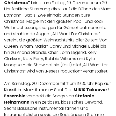
Christmas”
bringt am Freitag, 19. Dezember um 20
Uhr festliche Stimmung direkt auf die Bühne des Max-
Littmann- Saals! Zweieinhalb Stunden pure
Christmas-Magie mit den größten Pop- und Rock-
Weihnachtssongs sorgen für Gänsehautmomente
und strahlende Augen. „All I Want For Christmas“
vereint die größten Weihnachtshits aller Zeiten: Von
Queen, Wham, Mariah Carey und Michael Bublé bis
hin zu Ariana Grande, Cher, John Legend, Kelly
Clarkson, Katy Perry, Robbie Williams und Kylie
Minogue – die Show hat sie (fast) alle! „All I Want for
Christmas“ wird von „Reset Production“ veranstaltet.
Am Samstag, 20. Dezember trifft um 19:30 Uhr Pop auf
Klassik im Max-Littmann- Saal: Das
MIKIS Takeover!
Ensemble
verpackt die Songs von
Stefanie
Heinzmann
in ein zeitloses, klassisches Gewand.
Sechs klassische Instrumentalistinnen und
Instrumentalisten sowie die Soulsängerin Stefanie