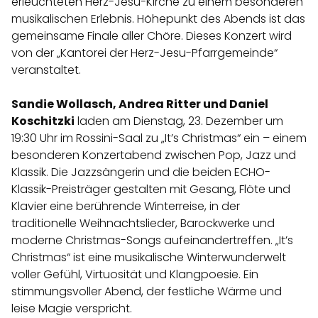
erleuchteten Herz-Jesu-Kirche zu einem besonderen
musikalischen Erlebnis. Höhepunkt des Abends ist das
gemeinsame Finale aller Chöre.
Dieses Konzert wird
von der „Kantorei der Herz-Jesu-Pfarrgemeinde“
veranstaltet.
Sandie Wollasch, Andrea Ritter und Daniel
Koschitzki
laden am Dienstag, 23. Dezember um
19:30 Uhr im Rossini-Saal zu „It’s Christmas“ ein – einem
besonderen Konzertabend zwischen Pop, Jazz und
Klassik. Die Jazzsängerin und die beiden ECHO-
Klassik-Preisträger gestalten mit Gesang, Flöte und
Klavier eine berührende Winterreise, in der
traditionelle Weihnachtslieder, Barockwerke und
moderne Christmas-Songs aufeinandertreffen. „It’s
Christmas“ ist eine musikalische Winterwunderwelt
voller Gefühl, Virtuosität und Klangpoesie. Ein
stimmungsvoller Abend, der festliche Wärme und
leise Magie verspricht.