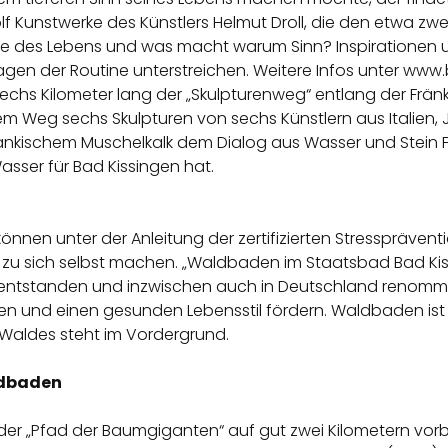
lf Kunstwerke des Künstlers Helmut Droll, die den etwa z
se des Lebens und was macht warum Sinn? Inspirationen
rfragen der Routine unterstreichen. Weitere Infos unter 
echs Kilometer lang der „Skulpturenweg“ entlang der Frän
 Weg sechs Skulpturen von sechs Künstlern aus Italien, 
ränkischem Muschelkalk dem Dialog aus Wasser und Stein F
sser für Bad Kissingen hat.
nen unter der Anleitung der zertifizierten Stresspräventio
e zu sich selbst machen. „Waldbaden im Staatsbad Bad Ki
n entstanden und inzwischen auch in Deutschland renom
en und einen gesunden Lebensstil fördern. Waldbaden ist
Waldes steht im Vordergrund.
ldbaden
 der „Pfad der Baumgiganten“ auf gut zwei Kilometern vor