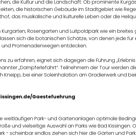
hen, die Kultur und die Landschaft: Ob prominente Kurgäst
tekten, die historischen Gebäude im Stadtgebiet wie Re
chthof, das musikalische und kulturelle Leben oder die Hei
h Kurgarten, Rosengarten und Luitpoldpark wie ein breites
lassen sich die botanischen Schätze, von denen jede für 
gen und Promenadenwegen entdecken.
ns zu erfahren, eignet sich dagegen die Führung „Erlebnis 
nnter „Dampferlefahrt“. Teilnehmern der Tour werden die 
 Kneipp, bei einer Soleinhalation am Gradierwerk und be
ssingen.de/Gaestefuehrung
ie weitläufigen Park- und Gartenanlagen optimale Bedin
oße und vielseitige Auswahl an Parks wie Bad Kissingen. Ob
rk - scheinbar endlos ziehen sich hier die Gärten und Par