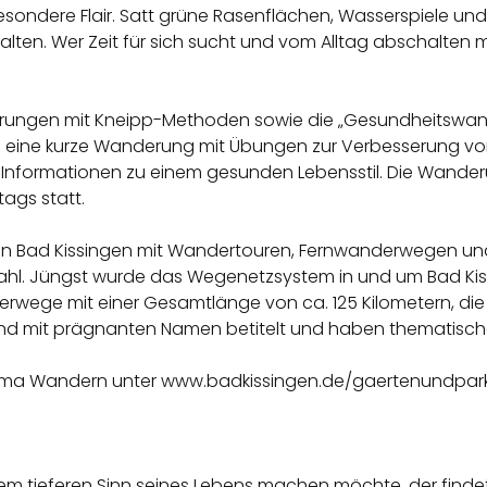
esondere Flair. Satt grüne Rasenflächen, Wasserspiele und
lten. Wer Zeit für sich sucht und vom Alltag abschalten mö
ungen mit Kneipp-Methoden sowie die „Gesundheitswand
ine kurze Wanderung mit Übungen zur Verbesserung von K
 Informationen zu einem gesunden Lebensstil. Die Wand
ags statt.
eht in Bad Kissingen mit Wandertouren, Fernwanderwegen
l. Jüngst wurde das Wegenetzsystem in und um Bad Kissi
erwege mit einer Gesamtlänge von ca. 125 Kilometern, die
nd mit prägnanten Namen betitelt und haben thematische
hema Wandern unter www.badkissingen.de/gaertenundpar
dem tieferen Sinn seines Lebens machen möchte, der find