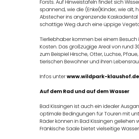
Forsts. Auf Hinweistafeln findet sich Wi
spannend, wie die (Enkel)Kinder, wie a
Abstecher ins angrenzende Kaskadental e
schattige Weg durch eine üppige Vegeta
Tierliebhaber kommen bei einem Besuch i
Kosten. Das großzügige Areal von rund 30
zum Beispiel Hirsche, Otter, Luchse, Pfa
tierischen Bewohner und ihren Lebensrau
Infos unter
www.wildpark-klaushof.de
Auf dem Rad und auf dem Wasser
Bad Kissingen ist auch ein idealer Aus
optimale Bedingungen für Touren mit unt
Räder können in Bad Kissingen geliehen we
Fränkische Saale bietet vielseitige Wass