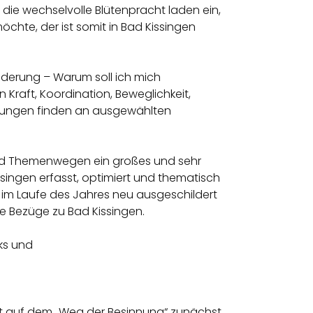
 die wechselvolle Blütenpracht laden ein,
chte, der ist somit in Bad Kissingen
erung – Warum soll ich mich
raft, Koordination, Beweglichkeit,
erungen finden an ausgewählten
 und Themenwegen ein großes und sehr
ngen erfasst, optimiert und thematisch
 im Laufe des Jahres neu ausgeschildert
 Bezüge zu Bad Kissingen.
ks und
et auf dem „Weg der Besinnung“ zunächst