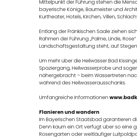
Mittelpunkt der Führung stehen die Mensc
bayerische Könige, Baumeister und Archi
Kurtheater, Hotels, Kirchen, Villen, Schla
Entlang der Fränkischen Saale ziehen sic
Rahmen der Führung „Palme, Linde, Rose“ 
Landschaftsgestaltung steht, auf Ste
Um mehr über die Heilwässer Bad Kissinge
Spaziergang, Heilwasserprobe und sogena
nähergebracht – beim Wassertreten nach
während des Heilwasserausschanks.
Umfangreiche Informationen
www.badki
Flanieren und wandern
Im Bayerischen Staatsbad garantieren d
Denn kaum ein Ort verfügt über so eine gr
Rosengarten oder weitläufiger Luitpoldpa