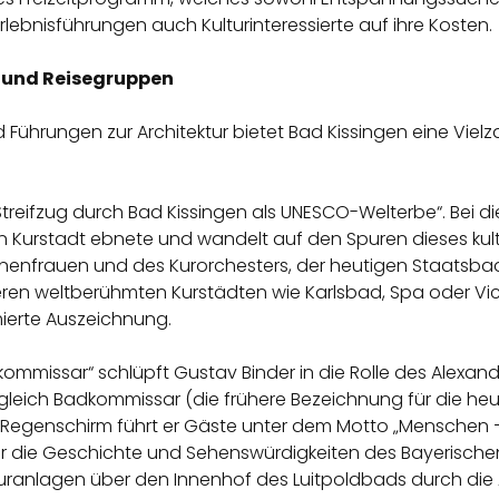
bnisführungen auch Kulturinteressierte auf ihre Kosten.
n und Reisegruppen
Führungen zur Architektur bietet Bad Kissingen eine Viel
 Streifzug durch Bad Kissingen als UNESCO-Welterbe“. Bei di
n Kurstadt ebnete und wandelt auf den Spuren dieses kult
nenfrauen und des Kurorchesters, der heutigen Staatsbad
n weltberühmten Kurstädten wie Karlsbad, Spa oder Vichy 
ierte Auszeichnung.
mmissar“ schlüpft Gustav Binder in die Rolle des Alexand
gleich Badkommissar (die frühere Bezeichnung für die heut
Regenschirm führt er Gäste unter dem Motto „Menschen – 
 die Geschichte und Sehenswürdigkeiten des Bayerischen
uranlagen über den Innenhof des Luitpoldbads durch die A