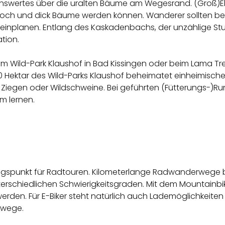
ssenswertes über die uralten Bäume am Wegesrand. (Groß)El
lt, hoch und dick Bäume werden können. Wanderer sollten
inplanen. Entlang des Kaskadenbachs, der unzählige Stuf
tion.
m Wild-Park Klaushof in Bad Kissingen oder beim Lama Tr
 Hektar des Wild-Parks Klaushof beheimatet einheimische 
ue, Ziegen oder Wildschweine. Bei geführten (Fütterungs-
m lernen.
gangspunkt für Radtouren. Kilometerlange Radwanderwege 
erschiedlichen Schwierigkeitsgraden. Mit dem Mountainbik
rden. Für E-Biker steht natürlich auch Lademöglichkeiten 
erwege.