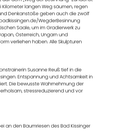
wei Kilometer langen Weg säumen, regen
 und Denkanstöße geben auch die zwölf
www.badkissingen.de/WegderBesinnung
kischen Saale, um im Gradierwerk zu
Japan, Österreich, Ungarn und
orm verliehen haben. Alle Skulpturen
nstrainerin Susanne Reuß tief in die
ssingen. Entspannung und Achtsamkeit in
miert. Die bewusste Wahrnehmung der
 erholsam, stressreduzierend und vor
bei an den Baumriesen des Bad Kissinger