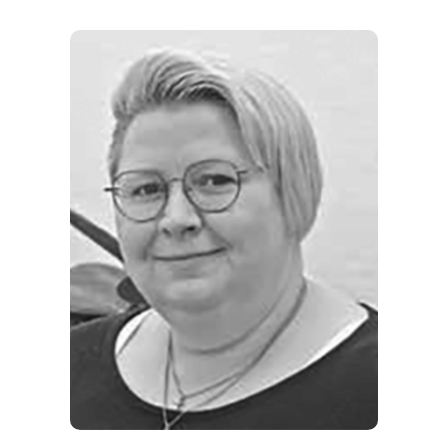
ORTE
EVENTS
REISEFÜHRER
REISEMAGAZINE
THEMEN
ANGEBOTE