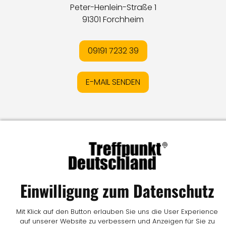
Peter-Henlein-Straße 1
91301 Forchheim
09191 7232 39
E-MAIL SENDEN
Impressum
I
Datenschutz
I
Online-Streitschlichtung
I
AGB
I
Mediadaten
I
Kontakt
I
Vertrag widerrufen
© LW Medien GmbH
Einwilligung zum Datenschutz
Mit Klick auf den Button erlauben Sie uns die User Experience
auf unserer Website zu verbessern und Anzeigen für Sie zu