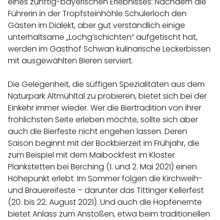
eines zünftig-bayerischen Erlebnisses: Nachdem die
Führerin in der Tropfsteinhöhle Schulerloch den
Gästen im Dialekt, aber gut verständlich einige
unterhaltsame „Lochg’schichten“ aufgetischt hat,
werden im Gasthof Schwan kulinarische Leckerbissen
mit ausgewählten Bieren serviert.
Die Gelegenheit, die süffigen Spezialitäten aus dem
Naturpark Altmühltal zu probieren, bietet sich bei der
Einkehr immer wieder. Wer die Biertradition von ihrer
fröhlichsten Seite erleben möchte, sollte sich aber
auch die Bierfeste nicht engehen lassen. Deren
Saison beginnt mit der Bockbierzeit im Frühjahr, die
zum Beispiel mit dem Maibockfest im Kloster
Plankstetten bei Berching (1. und 2. Mai 2021) einen
Höhepunkt erlebt. Im Sommer folgen die Kirchweih-
und Brauereifeste – darunter das Tittinger Kellerfest
(20. bis 22. August 2021). Und auch die Hopfenernte
bietet Anlass zum Anstoßen, etwa beim traditionellen