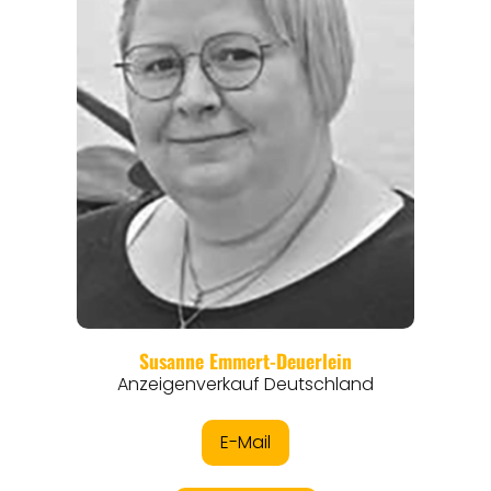
EVENTS
REISEFÜHRER
REISEMAGAZINE
THEMEN
ANGEBOTE