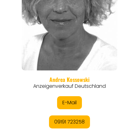
ORTE
EVENTS
REISEFÜHRER
REISEMAGAZINE
THEMEN
ANGEBOTE