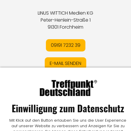
LINUS WITTICH Medien KG
Peter-Henlein-Straße 1
91301 Forchheim
09191 7232 39
E-MAIL SENDEN
Impressum
I
Datenschutz
I
Online-Streitschlichtung
I
AGB
I
Mediadaten
I
Kontakt
I
Vertrag widerrufen
Einwilligung zum Datenschutz
© LW Medien GmbH
Mit Klick auf den Button erlauben Sie uns die User Experience
auf unserer Website zu verbessern und Anzeigen für Sie zu