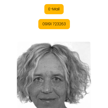
REGIONEN
ORTE
EVENTS
REISEFÜHRER
REISEMAGAZINE
THEMEN