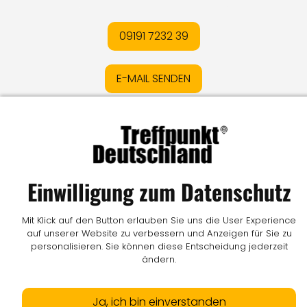
09191 7232 39
E-MAIL SENDEN
Impressum
I
Datenschutz
I
Online-Streitschlichtung
I
AGB
I
Mediadaten
I
Kontakt
I
Vertrag widerrufen
Einwilligung zum Datenschutz
© LW Medien GmbH
Mit Klick auf den Button erlauben Sie uns die User Experience
auf unserer Website zu verbessern und Anzeigen für Sie zu
personalisieren. Sie können diese Entscheidung jederzeit
ändern.
Ja, ich bin einverstanden