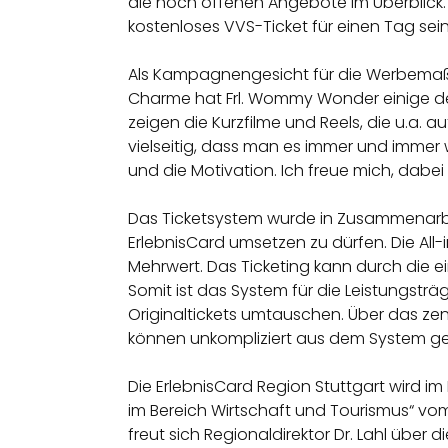
die noch offenen Angebote im Überblick. W
kostenloses VVS-Ticket für einen Tag sei
Als Kampagnengesicht für die Werbemaß
Charme hat Frl. Wommy Wonder einige der 
zeigen die Kurzfilme und Reels, die u.a. 
vielseitig, dass man es immer und immer 
und die Motivation. Ich freue mich, dabe
Das Ticketsystem wurde in Zusammenarbeit 
ErlebnisCard umsetzen zu dürfen. Die Al
Mehrwert. Das Ticketing kann durch die ein
Somit ist das System für die Leistungstr
Originaltickets umtauschen. Über das ze
können unkompliziert aus dem System gen
Die ErlebnisCard Region Stuttgart wird 
im Bereich Wirtschaft und Tourismus“ vom 
freut sich Regionaldirektor Dr. Lahl über 