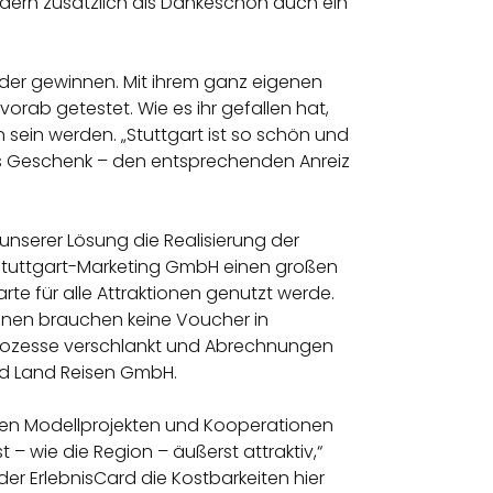
ondern zusätzlich als Dankeschön auch ein
er gewinnen. Mit ihrem ganz eigenen
rab getestet. Wie es ihr gefallen hat,
n sein werden. „Stuttgart ist so schön und
als Geschenk – den entsprechenden Anreiz
 unserer Lösung die Realisierung der
 Stuttgart-Marketing GmbH einen großen
arte für alle Attraktionen genutzt werde.
innen brauchen keine Voucher in
 Prozesse verschlankt und Abrechnungen
nd Land Reisen GmbH.
alen Modellprojekten und Kooperationen
 – wie die Region – äußerst attraktiv,“
 der ErlebnisCard die Kostbarkeiten hier