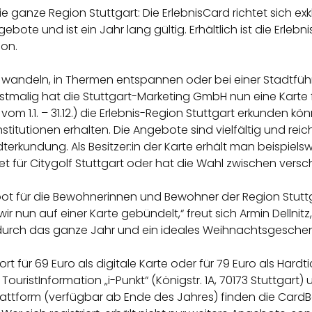
ie ganze Region Stuttgart: Die ErlebnisCard richtet sich ex
ebote und ist ein Jahr lang gültig. Erhältlich ist die Erleb
ion.
wandeln, in Thermen entspannen oder bei einer Stadtfüh
 Erstmalig hat die Stuttgart-Marketing GmbH nun eine Karte 
 vom 1.1. – 31.12.) die Erlebnis-Region Stuttgart erkunden 
institutionen erhalten. Die Angebote sind vielfältig und reic
erkundung. Als Besitzer:in der Karte erhält man beispielswe
cket für Citygolf Stuttgart oder hat die Wahl zwischen ver
bot für die Bewohnerinnen und Bewohner der Region Stuttgar
r nun auf einer Karte gebündelt,“ freut sich Armin Dellnit
r durch das ganze Jahr und ein ideales Weihnachtsgeschenk
rt für 69 Euro als digitale Karte oder für 79 Euro als Hardtic
uristInformation „i-Punkt“ (Königstr. 1A, 70173 Stuttgart) 
lattform (verfügbar ab Ende des Jahres) finden die CardBe