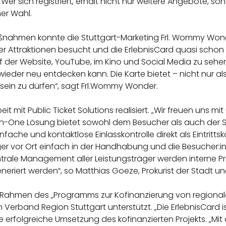
er sich registriert, erhält nicht nur weitere Angebote, s
ner Wahl.
nahmen konnte die Stuttgart-Marketing Frl. Wommy Wond
Attraktionen besucht und die ErlebnisCard quasi schon vo
auf der Website, YouTube, im Kino und Social Media zu sehe
wieder neu entdecken kann. Die Karte bietet – nicht nur 
i sein zu dürfen“, sagt Frl.Wommy Wonder.
mit Public Ticket Solutions realisiert. „Wir freuen uns mit
l-in-One Lösung bietet sowohl dem Besucher als auch der
fache und kontaktlose Einlasskontrolle direkt als Eintrittsk
äger vor Ort einfach in der Handhabung und die Besucher:
ntrale Management aller Leistungsträger werden interne
eriert werden“, so Matthias Goeze, Prokurist der Stadt u
im Rahmen des „Programms zur Kofinanzierung von region
Verband Region Stuttgart unterstützt. „Die ErlebnisCard ist
die erfolgreiche Umsetzung des kofinanzierten Projekts. „Mit