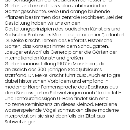
Gärten und erzählt aus vielen Jahrhunderten
Gartengeschichte. Gelb und orange blühende
Pflanzen bestimmen das zentrale Hochbeet. „Bei der
Gestaltung haben wir uns an den
Gestaltungsprinzipien des badischen Künstlers und
Karlsruher Professors Max Laeuger orientiert“, erläutert
Dr. Meike Kirscht, Leiterin des Referats Historische
Gärten, das Konzept hinter dem Schaugarten.
Laeuger entwarf als Generalplaner die Gärten der
Internationalen Kunst- und großen
Gartenbauausstellung 1907 in Mannheim, die
anlässlich des 300-jährigen Stadtjubiläums
stattfand. Dr. Meike Kirscht führt aus: „Auch er folgte
dabei historischen Vorbildern und empfand in
moderner klarer Formensprache das Badhaus aus
dem Schlossgarten Schwetzingen nach.“ In der luft-
und lichtdurchlässigen U-Halle findet sich eine
hölzerne Reminiszenz an dieses Kleinod. Metallene
wasserspeiende Vögel schmücken diese moderne
Interpretation, sie sind ebenfalls ein Zitat aus
Schwetzingen.