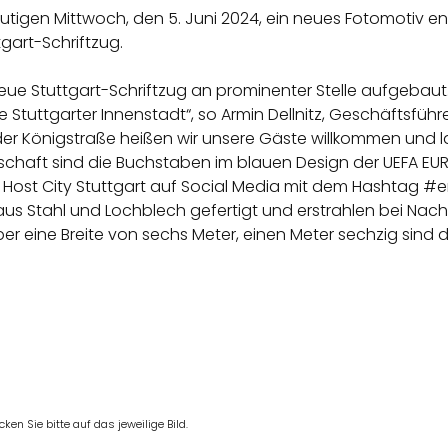
igen Mittwoch, den 5. Juni 2024, ein neues Fotomotiv ent
gart-Schriftzug.
 neue Stuttgart-Schriftzug an prominenter Stelle aufgeb
 Stuttgarter Innenstadt“, so Armin Dellnitz, Geschäftsführ
er Königstraße heißen wir unsere Gäste willkommen und 
schaft sind die Buchstaben im blauen Design der UEFA EU
Host City Stuttgart auf Social Media mit dem Hashtag #en
s Stahl und Lochblech gefertigt und erstrahlen bei Nacht
über eine Breite von sechs Meter, einen Meter sechzig sind
en Sie bitte auf das jeweilige Bild.