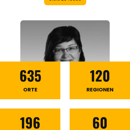
635
120
ORTE
REGIONEN
196
60