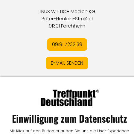
LINUS WITTICH Medien KG
Peter-Henlein-Straße 1
91301 Forchheim
09191 7232 39
E-MAIL SENDEN
Impressum
I
Datenschutz
I
Online-Streitschlichtung
I
AGB
I
Mediadaten
I
Kontakt
I
Vertrag widerrufen
© LW Medien GmbH
Einwilligung zum Datenschutz
Mit Klick auf den Button erlauben Sie uns die User Experience