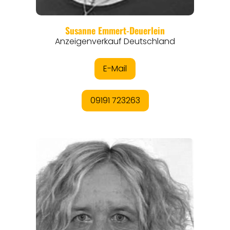
ORTE
EVENTS
REISEFÜHRER
REISEMAGAZINE
THEMEN
ANGEBOTE