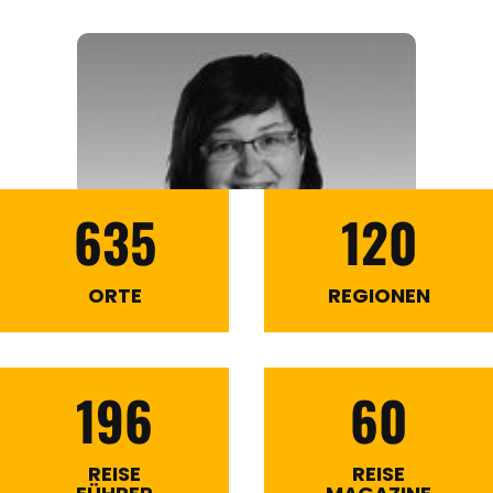
635
120
ORTE
REGIONEN
196
60
REISE
REISE