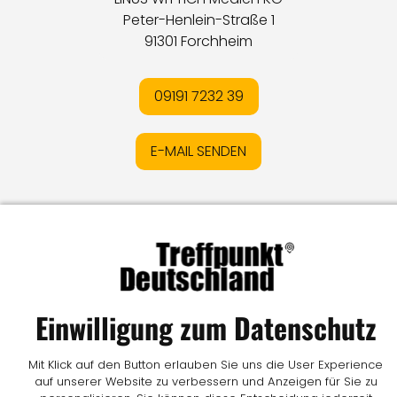
Peter-Henlein-Straße 1
91301 Forchheim
09191 7232 39
E-MAIL SENDEN
Impressum
I
Datenschutz
I
Online-Streitschlichtung
I
AGB
I
Mediadaten
I
Kontakt
I
Vertrag widerrufen
© LW Medien GmbH
Einwilligung zum Datenschutz
Mit Klick auf den Button erlauben Sie uns die User Experience
auf unserer Website zu verbessern und Anzeigen für Sie zu