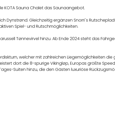
ikale KOTA Sauna Chalet das Saunaangebot.
ch Dynstrønd. Gleichzeitig ergänzen Snorri´s Rutscheplad
aktiven Spiel- und Rutschmöglichkeiten.
arussell Tønnevirvel hinzu. Ab Ende 2024 steht das Fahrge
diskturn, welcher mit zahlreichen Liegemöglichkeiten die 
egeistert dort die 8-spurige Vikingløp, Europas größte Spe
 Tages-Suiten hinzu, die den Gästen luxuriöse Rückzugsmö