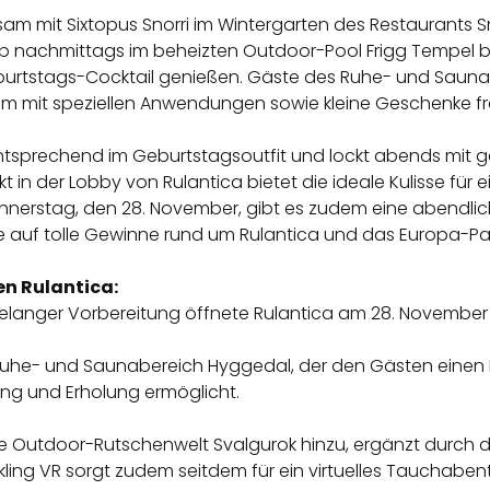
m mit Sixtopus Snorri im Wintergarten des Restaurants 
ab nachmittags im beheizten Outdoor-Pool Frigg Tempel 
 Geburtstags-Cocktail genießen. Gäste des Ruhe- und Saun
m mit speziellen Anwendungen sowie kleine Geschenke fr
entsprechend im Geburtstagsoutfit und lockt abends mit 
n der Lobby von Rulantica bietet die ideale Kulisse für ei
onnerstag, den 28. November, gibt es zudem eine abendl
 auf tolle Gewinne rund um Rulantica und das Europa-Park
en Rulantica:
langer Vorbereitung öffnete Rulantica am 28. November 201
 Ruhe- und Saunabereich Hyggedal, der den Gästen einen 
ung und Erholung ermöglicht.
e Outdoor-Rutschenwelt Svalgurok hinzu, ergänzt durch den
kling VR sorgt zudem seitdem für ein virtuelles Tauchaben