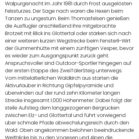
Walpurgisnacht im Jahr 1981 durch Frost ausgelösten
Felssturzes. Der Sage nach waren die Hexen beim
Tanzen zu ungestüm. Beim Thomasfelsen genießen
die Ausflügler anschließend ihre mitgebrachte
Brotzeit mit Blick ins Glottertal oder stärken sich nach
einer weiteren kurzen Wegstrecke beim Fensterli-Wirt
der Gummenhütte mit einem zünftigen Vesper, bevor
es wieder zum Ausgangspunkt zurück geht.
Anspruchsvoller sind Outdoor-Sportler hingegen auf
der ersten Etappe des ZweiTälerSteig unterwegs.
Vom mittelalterlichen Waldkirch aus starten die
Aktivurlauber in Richtung Gipfelpyramide und
überwinden auf der rund zehn Kilometer langen
Strecke insgesamt 1.000 Höhenmeter. Dabei folgt der
steile Aufstieg dem langgezogenen Bergrücken
zwischen Elz- und Glottertal und führt vorwiegend
über schmale Pfade abwechslungsreich durch den
Wald. Oben angekommen belohnen beeindruckende
Weitblicke bis zu den Vogesen und Alpen die