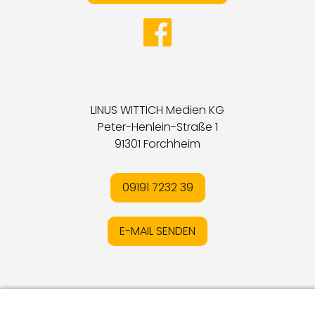
LINUS WITTICH Medien KG
Peter-Henlein-Straße 1
91301 Forchheim
09191 7232 39
E-MAIL SENDEN
Impressum
I
Datenschutz
I
Online-Streitschlichtung
I
AGB
I
Mediadaten
I
Kontakt
I
Vertrag widerrufen