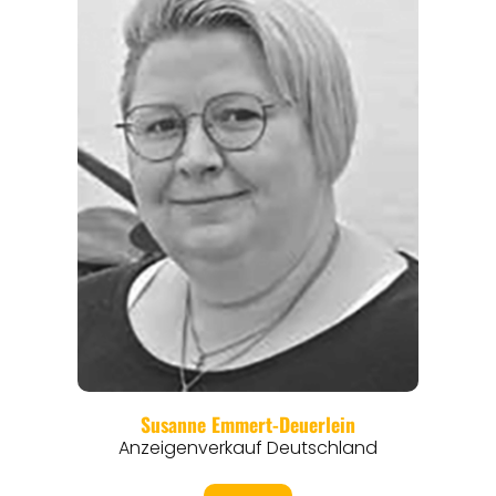
EVENTS
REISEFÜHRER
REISEMAGAZINE
THEMEN
ANGEBOTE