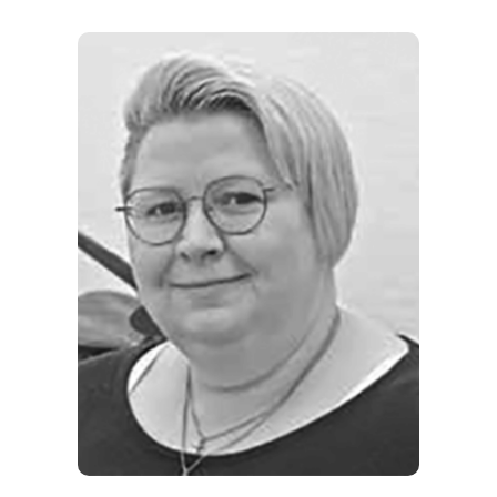
ORTE
EVENTS
REISEFÜHRER
REISEMAGAZINE
THEMEN
ANGEBOTE