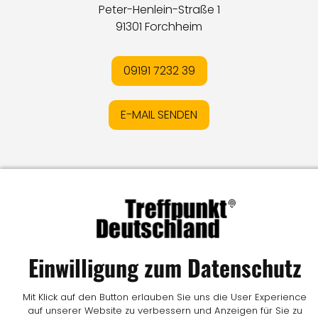
Peter-Henlein-Straße 1
91301 Forchheim
09191 7232 39
E-MAIL SENDEN
Impressum
I
Datenschutz
I
Online-Streitschlichtung
I
AGB
I
Mediadaten
I
Kontakt
I
Vertrag widerrufen
© LW Medien GmbH
Einwilligung zum Datenschutz
Mit Klick auf den Button erlauben Sie uns die User Experience
auf unserer Website zu verbessern und Anzeigen für Sie zu