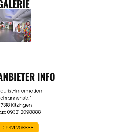
GALERIE
ANBIETER INFO
ourist-Information
chrannenstr. 1
7318 Kitzingen
Fax: 09321 2098888
09321 208888