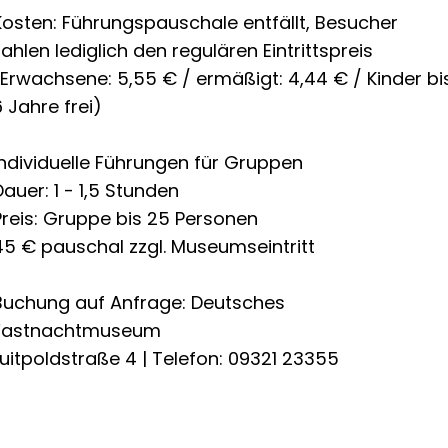
Kosten: Führungspauschale entfällt, Besucher
zahlen lediglich den regulären Eintrittspreis
(Erwachsene: 5,55 € / ermäßigt: 4,44 € / Kinder bi
6 Jahre frei)
Individuelle Führungen für Gruppen
Dauer: 1 - 1,5 Stunden
Preis: Gruppe bis 25 Personen
45 € pauschal zzgl. Museumseintritt
Buchung auf Anfrage: Deutsches
Fastnachtmuseum
Luitpoldstraße 4 | Telefon: 09321 23355