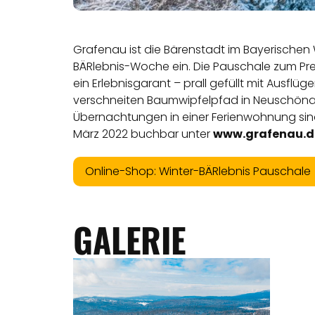
Grafenau ist die Bärenstadt im Bayerischen 
BÄRlebnis-Woche ein. Die Pauschale zum Pre
ein Erlebnisgarant – prall gefüllt mit Ausfl
verschneiten Baumwipfelpfad in Neuschönau od
Übernachtungen in einer Ferienwohnung sind 
März 2022 buchbar unter
www.grafenau.d
Online-Shop: Winter-BÄRlebnis Pauschale
GALERIE