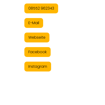
08552 962343
E-Mail
Webseite
Facebook
Instagram