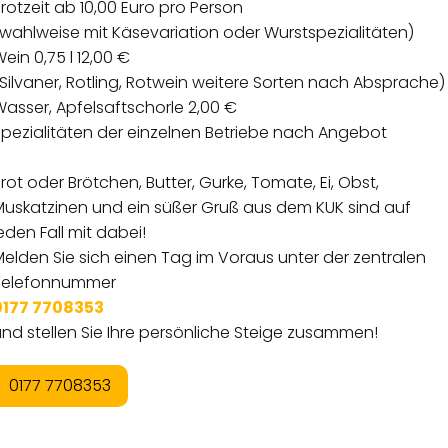
rotzeit ab 10,00 Euro pro Person
wahlweise mit Käsevariation oder Wurstspezialitäten)
ein 0,75 l 12,00 €
Silvaner, Rotling, Rotwein weitere Sorten nach Absprache)
asser, Apfelsaftschorle 2,00 €
Spezialitäten der einzelnen Betriebe nach Angebot
rot oder Brötchen, Butter, Gurke, Tomate, Ei, Obst,
Muskatzinen und ein süßer Gruß aus dem KUK sind auf
eden Fall mit dabei!
elden Sie sich einen Tag im Voraus unter der zentralen
Telefonnummer
0177 7708353
nd stellen Sie Ihre persönliche Steige zusammen!
0177 7708353