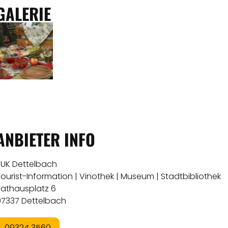
GALERIE
ANBIETER INFO
KUK Dettelbach
ourist-Information | Vinothek | Museum | Stadtbibliothek
Rathausplatz 6
97337 Dettelbach
09324 3560