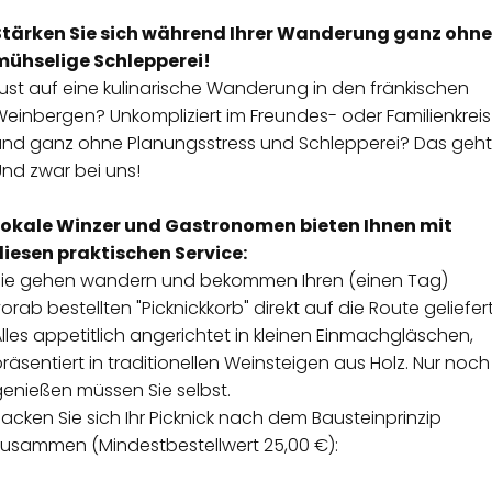
Stärken Sie sich während Ihrer Wanderung ganz ohne
mühselige Schlepperei!
ust auf eine kulinarische Wanderung in den fränkischen
einbergen? Unkompliziert im Freundes- oder Familienkreis
und ganz ohne Planungsstress und Schlepperei? Das geht
nd zwar bei uns!
Lokale Winzer und Gastronomen bieten Ihnen mit
diesen praktischen Service:
Sie gehen wandern und bekommen Ihren (einen Tag)
orab bestellten "Picknickkorb" direkt auf die Route geliefert
lles appetitlich angerichtet in kleinen Einmachgläschen,
räsentiert in traditionellen Weinsteigen aus Holz. Nur noch
genießen müssen Sie selbst.
acken Sie sich Ihr Picknick nach dem Bausteinprinzip
zusammen (Mindestbestellwert 25,00 €):