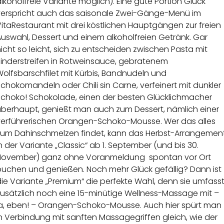
lkoholfreie Variante möglich). Eine gute Portion Glück
verspricht auch das saisonale Zwei-Gänge-Menü im
itaRestaurant mit drei köstlichen Hauptgängen zur freien
uswahl, Dessert und einem alkoholfreien Getränk. Gar
icht so leicht, sich zu entscheiden zwischen Pasta mit
Rinderstreifen in Rotweinsauce, gebratenem
olfsbarschfilet mit Kürbis, Bandnudeln und
chokomandeln oder Chili sin Carne, verfeinert mit dunkler
Schoko! Schokolade, einen der besten Glücklichmacher
überhaupt, genießt man auch zum Dessert, nämlich einer
verführerischen Orangen-Schoko-Mousse
. Wer das alles
zum Dahinschmelzen findet, kann das Herbst-Arrangemen
n der Variante „Classic“ ab 1. September (und bis 30.
November) ganz ohne Voranmeldung spontan vor Ort
buchen und genießen. Noch mehr Glück gefällig? Dann ist
ie Variante „Premium“ die perfekte Wahl, denn sie umfass
zusätzlich noch eine 15-minütige Wellness-Massage mit
–
ja, eben! – Orangen-Schoko-Mousse. Auch hier spürt man
n Verbindung mit sanften Massagegriffen gleich, wie der