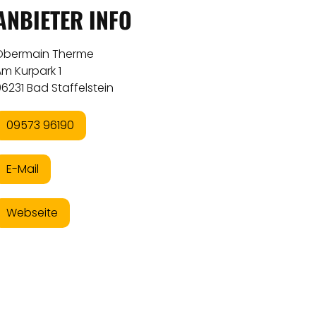
ANBIETER INFO
Obermain Therme
m Kurpark 1
6231 Bad Staffelstein
09573 96190
E-Mail
Webseite