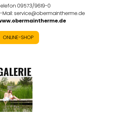
Telefon 09573/9619-0
E-Mail: service@obermaintherme.de
www.obermaintherme.de
ONLINE-SHOP
GALERIE