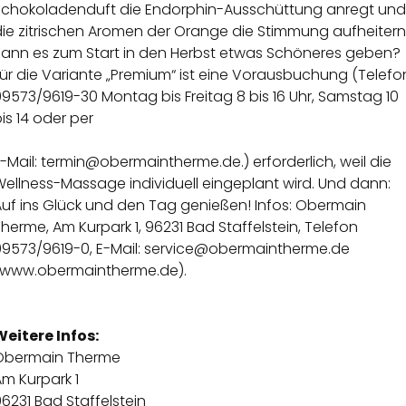
Schokoladenduft die Endorphin-Ausschüttung anregt und
die zitrischen Aromen der Orange die Stimmung aufheitern
Kann es zum Start in den Herbst etwas Schöneres geben?
ür die Variante „Premium“ ist eine Vorausbuchung (Telefo
9573/9619-30 Montag bis Freitag 8 bis 16 Uhr, Samstag 10
is 14 oder per
-Mail:
termin@obermaintherme.de
.) erforderlich, weil die
ellness-Massage individuell eingeplant wird. Und dann:
Auf ins Glück und den Tag genießen! Infos: Obermain
herme, Am Kurpark 1, 96231 Bad Staffelstein, Telefon
09573/9619-0, E-Mail: service@obermaintherme.de
(www.obermaintherme.de).
Weitere Infos:
Obermain Therme
m Kurpark 1
6231 Bad Staffelstein