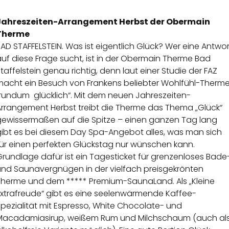
Jahreszeiten-Arrangement Herbst der Obermain
Therme
AD STAFFELSTEIN. Was ist eigentlich Glück? Wer eine Antwor
uf diese Frage sucht, ist in der Obermain Therme Bad
taffelstein genau richtig, denn laut einer Studie der FAZ
macht ein Besuch von Frankens beliebter Wohlfühl-Therm
„rundum glücklich“. Mit dem neuen Jahreszeiten-
Arrangement Herbst treibt die Therme das Thema „Glück“
gewissermaßen auf die Spitze – einen ganzen Tag lang
gibt es bei diesem Day Spa-Angebot alles, was man sich
für einen perfekten Glückstag nur wünschen kann.
rundlage dafür ist ein Tagesticket für grenzenloses Bade
und Saunavergnügen in der vielfach preisgekrönten
Therme und dem ***** Premium-SaunaLand. Als „Kleine
Extrafreude“ gibt es eine seelenwärmende Kaffee-
pezialität mit Espresso, White Chocolate- und
Macadamiasirup, weißem Rum und Milchschaum (auch al