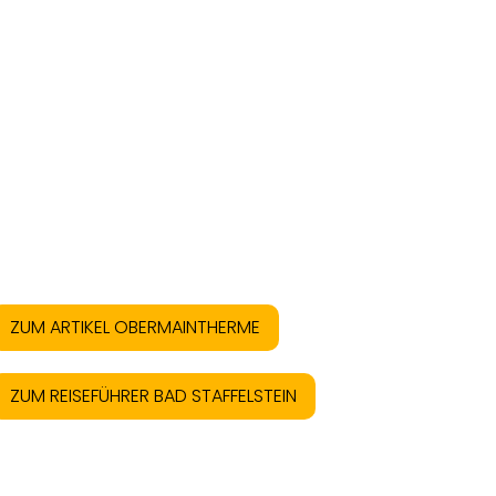
ZUM ARTIKEL OBERMAINTHERME
ZUM REISEFÜHRER BAD STAFFELSTEIN