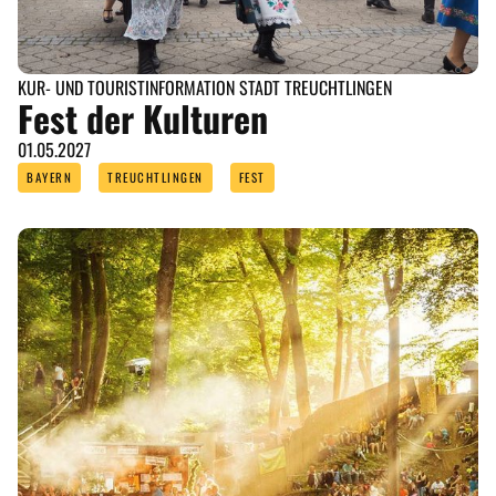
REGIONEN
KUR- UND TOURISTINFORMATION STADT TREUCHTLINGEN
Fest der Kulturen
ORTE
01.05.2027
BAYERN
TREUCHTLINGEN
FEST
EVENTS
REISEFÜHRER
REISEMAGAZINE
THEMEN