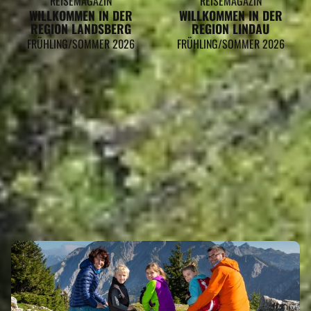
REISEMAGAZIN
REISEMAGAZIN
WILLKOMMEN IN DER
WILLKOMMEN IN DER
REGION LANDSBERG
REGION LINDAU
FRÜHLING/SOMMER 2026
FRÜHLING/SOMMER 2026
HOPFERAU GEHÖRT ZU DEN
REGIONEN