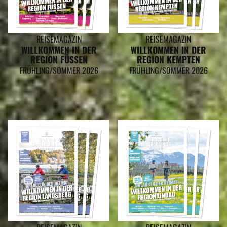
REISEMAGAZIN
REISEMAGAZIN
WILLKOMMEN IN DER
WILLKOMMEN IN DER
REGION FÜSSEN
REGION KEMPTEN
FRÜHLING/SOMMER 2026
FRÜHLING/SOMMER 2026