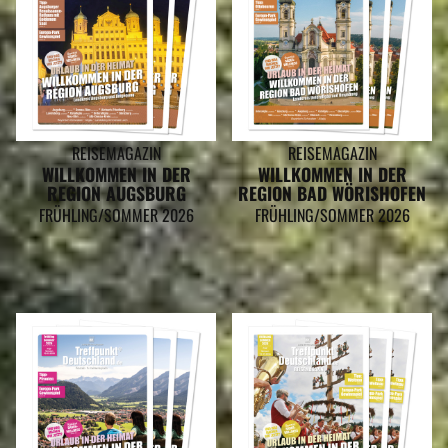
REISEMAGAZIN
REISEMAGAZIN
WILLKOMMEN IN DER
WILLKOMMEN IN DER
REGION AUGSBURG
REGION BAD WÖRISHOFEN
FRÜHLING/SOMMER 2026
FRÜHLING/SOMMER 2026