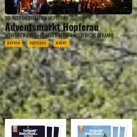
TOURIST-INFORMATION HOPFERAU
Adventsmarkt Hopferau
NOVEMBER 2026 - GENAUER TERMIN NOCH NICHT BEKANNT
BAYERN
HOPFERAU
MARKT
REISEMAGAZINE
IN DIESEN REISEMAGAZINEN FINDEN SIE AMBERG UND DEN LANDKREIS
OSTALLGÄU