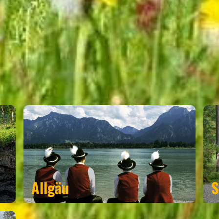
ATZ
GEHÖRT ZU DEN RE
Allgäu
S