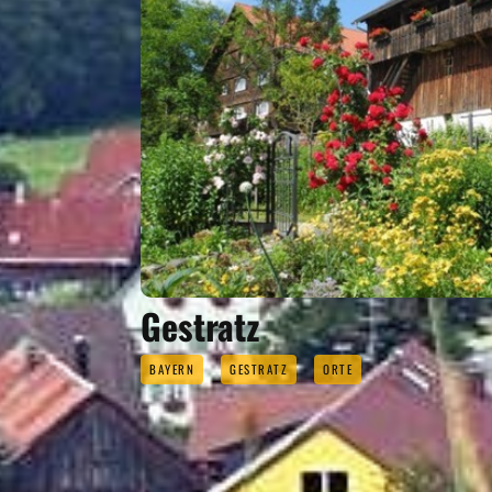
Gestratz
BAYERN
GESTRATZ
ORTE
IN 