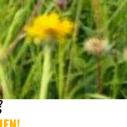
?
?
HEN!