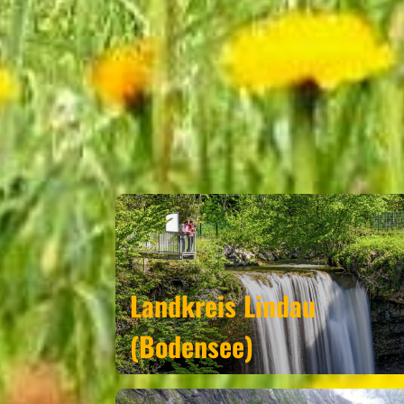
GESTR
Landkreis Lindau
(Bodensee)