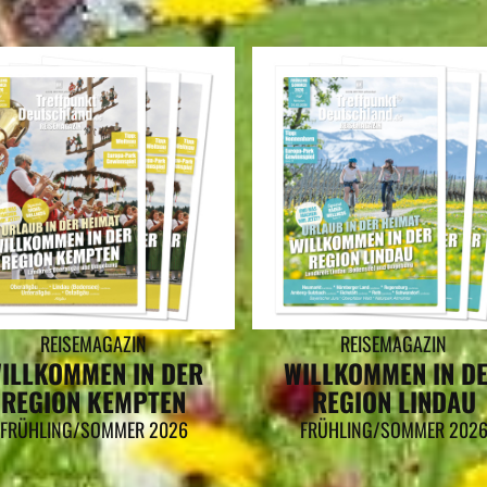
REISEMAGAZIN
REISEMAGAZIN
ILLKOMMEN IN DER
WILLKOMMEN IN D
REGION KEMPTEN
REGION LINDAU
FRÜHLING/SOMMER 2026
FRÜHLING/SOMMER 202