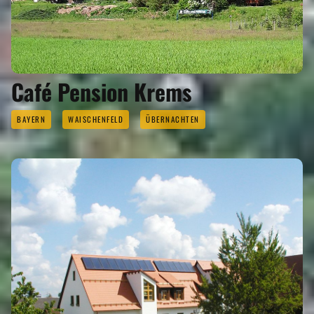
Café Pension Krems
BAYERN
WAISCHENFELD
ÜBERNACHTEN