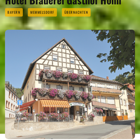
BAYERN
MEMMELSDORF
ÜBERNACHTEN
REGIONEN
ORTE
EVENTS
REISEFÜHRER
REISEMAGAZINE
THEMEN