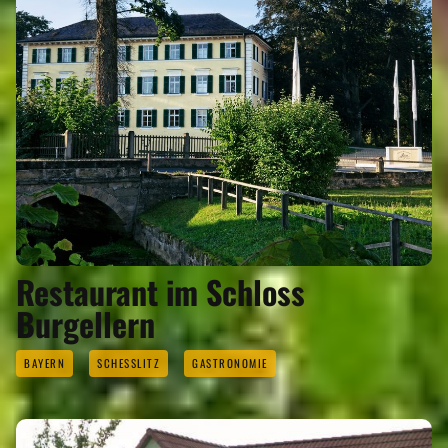
Restaurant im Schloss
Burgellern
BAYERN
SCHESSLITZ
GASTRONOMIE