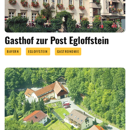
Gasthof zur Post Egloffstein
BAYERN
EGLOFFSTEIN
GASTRONOMIE