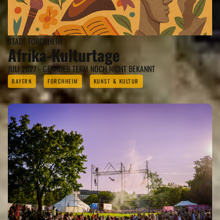
STADT FORCHHEIM
Afrika-Kulturtage
JULI 2027 - GENAUER TERM NOCH NICHT BEKANNT
BAYERN
FORCHHEIM
KUNST & KULTUR