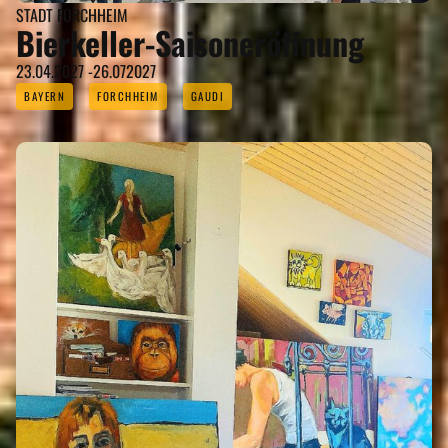
STADT FORCHHEIM
Bierkeller-Saisoneröffnung
23.04.2027 -26.072027
BAYERN
FORCHHEIM
GAUDI