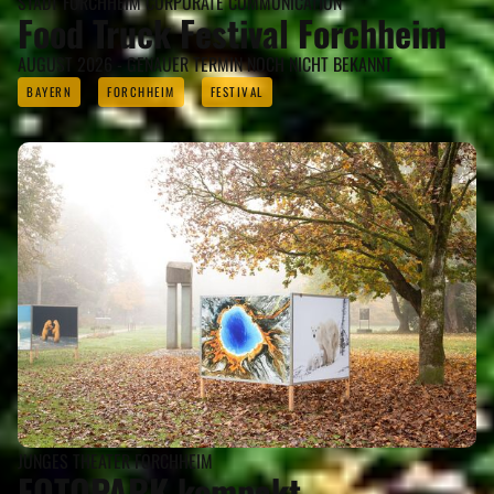
STADT FORCHHEIM CORPORATE COMMUNICATION
Food Truck Festival Forchheim
AUGUST 2026 - GENAUER TERMIN NOCH NICHT BEKANNT
BAYERN
FORCHHEIM
FESTIVAL
JUNGES THEATER FORCHHEIM
FOTOPARK kompakt