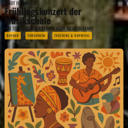
STADT FORCHHEIM
Frühlingskonzert der
Musikschule
MAI 2027 - GENAUER TERMIN NOCH NICHT BEKANNT
BAYERN
FORCHHEIM
FASCHING & KARNEVAL