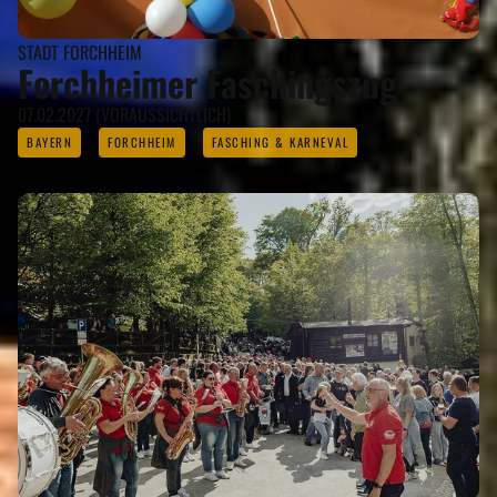
STADT FORCHHEIM
Forchheimer Faschingszug
07.02.2027 (VORAUSSICHTLICH)
BAYERN
FORCHHEIM
FASCHING & KARNEVAL