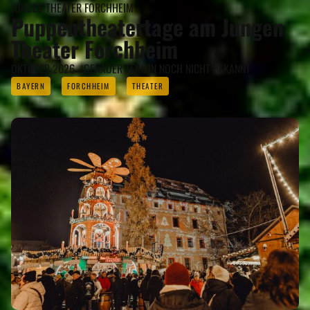
JUNGES THEATER FORCHHEIM
Puppentheatertage am Jungen
Theater Forchheim
OKTOBER 2026 - GENAUER TERMIN NOCH NICHT BEKANNT
BAYERN
FORCHHEIM
THEATER