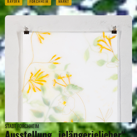
BAYERN
FORCHHEIM
MARKT
STADT FORCHHEIM
Ausstellung „jelängerjelieber“