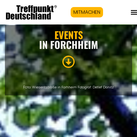
MITMACHEN
EVENTS
IN FORCHHEIM
Fo
to: Wiesentstraße in Forhheim Fotograf: Detlef Danitz
Eigenen Event kostenlos erstellen >