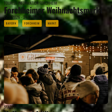
TOURIST-INFORMATION FORCHHEIM
Forchheimer Weihnachtsmarkt
27.11.2026 - 24.12.2026
BAYERN
FORCHHEIM
MARKT
STADT FORCHHEIM