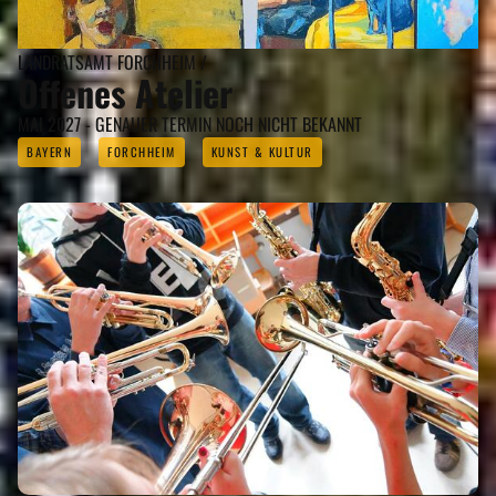
LANDRATSAMT FORCHHEIM /
Offenes Atelier
MAI 2027 - GENAUER TERMIN NOCH NICHT BEKANNT
BAYERN
FORCHHEIM
KUNST & KULTUR