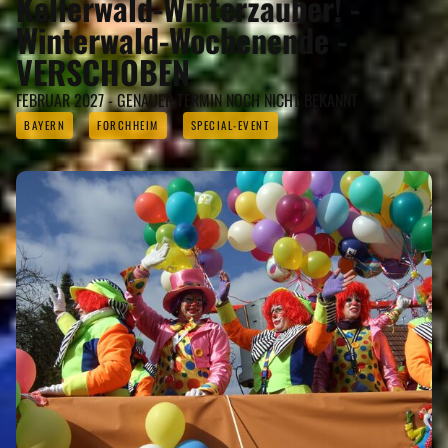
Kellerwald-Winterzauber! -
Winterwald-Wochenende -
VERSCHOBEN
FEBRUAR 2027 - GENAUER TERMIN NOCH NICHT BEKANNT
BAYERN
FORCHHEIM
SPECIAL-EVENT