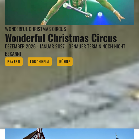
REGIONEN
WONDERFUL CHRISTMAS CIRCUS
Wonderful Christmas Circus
ORTE
DEZEMBER 2026 - JANUAR 2027 - GENAUER TERMIN NOCH NICHT
BEKANNT
EVENTS
BAYERN
FORCHHEIM
BÜHNE
REISEFÜHRER
REISEMAGAZINE
WEITER ZUM REISEFÜHRER
FORCHHEIM
THEMEN