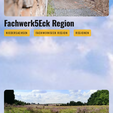
Fachwerk5Eck Region
NIEDERSACHSEN
FACHWERK5ECK REGION
REGIONEN
FACHWERK5ECK GEHÖRT ZU DEN
REGIONEN