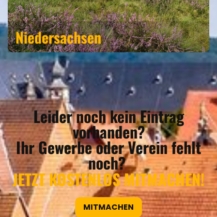
Niedersachsen
Leider noch kein Eintrag
vorhanden?
Ihr Gewerbe oder Verein fehlt
noch?
JETZT KOSTENLOS MITMACHEN!
MITMACHEN