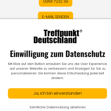
09191 7232 39
E-MAIL SENDEN
Impressum
I
Datenschutz
I
Online-Streitschlichtung
I
AGB
I
Mediadaten
I
Kontakt
I
Vertrag widerrufen
Einwilligung zum Datenschutz
© LW Medien GmbH
Mit Klick auf den Button erlauben Sie uns die User Experience
auf unserer Website zu verbessern und Anzeigen für Sie zu
personalisieren. Sie können diese Entscheidung jederzeit
ändern.
Ja, ich bin einverstanden
Sämtliche Datennutzung ablehnen