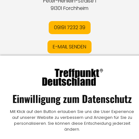
Peter-Henlein-Straße 1
91301 Forchheim
09191 7232 39
E-MAIL SENDEN
Impressum
I
Datenschutz
I
Online-Streitschlichtung
I
AGB
I
Mediadaten
I
Kontakt
I
Vertrag widerrufen
Einwilligung zum Datenschutz
© LW Medien GmbH
Mit Klick auf den Button erlauben Sie uns die User Experience
auf unserer Website zu verbessern und Anzeigen für Sie zu
personalisieren. Sie können diese Entscheidung jederzeit
ändern.