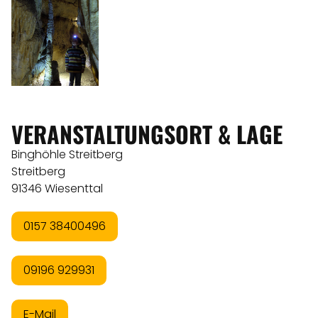
VERANSTALTUNGSORT & LAGE
Binghöhle Streitberg
Streitberg
91346 Wiesenttal
0157 38400496
09196 929931
E-Mail