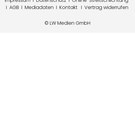
Impressum
I
Datenschutz
I
Online-Streitschlichtung
I
AGB
I
Mediadaten
I
Kontakt
I
Vertrag widerrufen
© LW Medien GmbH