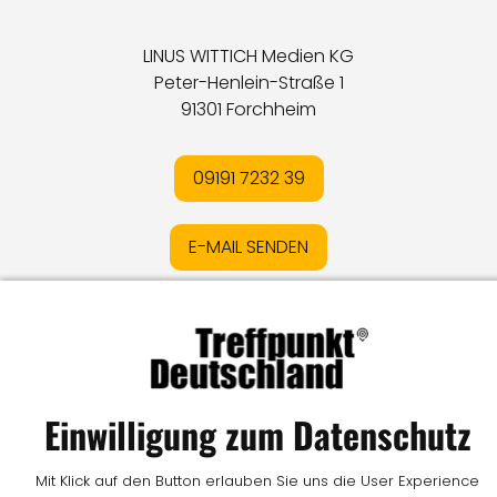
LINUS WITTICH Medien KG
Peter-Henlein-Straße 1
91301 Forchheim
09191 7232 39
E-MAIL SENDEN
Impressum
I
Datenschutz
I
Online-Streitschlichtung
I
AGB
I
Mediadaten
I
Kontakt
I
Vertrag widerrufen
Einwilligung zum Datenschutz
© LW Medien GmbH
Mit Klick auf den Button erlauben Sie uns die User Experience