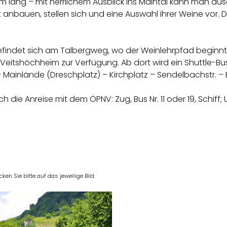
5 km lang – mit herrlichem Ausblick ins Maintal kann man 
t anbauen, stellen sich und eine Auswahl ihrer Weine vor
efindet sich am Talbergweg, wo der Weinlehrpfad beginnt
itshöchheim zur Verfügung. Ab dort wird ein Shuttle-Bus 
 Mainlände (Dreschplatz) – Kirchplatz – Sendelbachstr. – B
die Anreise mit dem ÖPNV: Zug, Bus Nr. 11 oder 19, Schiff; 
en Sie bitte auf das jeweilige Bild.