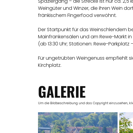
Spaziergang – die Strecke ist nur ca. 2,
Weingüter und Winzer, die ihren Wein dor
fränkischem Fingerfood verwöhnt.
Der Startpunkt für das Weinschlendern b
Mainfrankensälen und am Rewe-Markt in Ve
(ab 13:30 Uhr; Stationen: Rewe-Parkplatz –
Für ungetrübten Weingenuss empfiehlt sich 
Kirchplatz.
GALERIE
Um die Bildbeschreibung und das Copyright einzusehen, klick