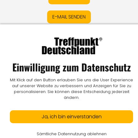
E-MAIL SENDEN
Impressum
I
Datenschutz
I
Online-Streitschlichtung
I
AGB
I
Mediadaten
I
Kontakt
I
Vertrag widerrufen
Einwilligung zum Datenschutz
© LW Medien GmbH
Mit Klick auf den Button erlauben Sie uns die User Experience
auf unserer Website zu verbessern und Anzeigen für Sie zu
personalisieren. Sie können diese Entscheidung jederzeit
ändern.
Ja, ich bin einverstanden
Sämtliche Datennutzung ablehnen