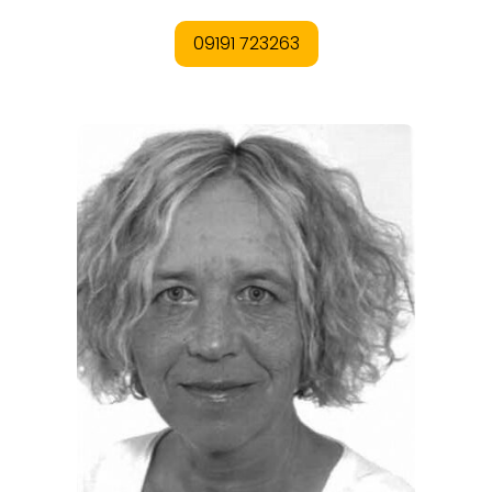
REGIONEN
ORTE
EVENTS
REISEFÜHRER
REISEMAGAZINE
THEMEN