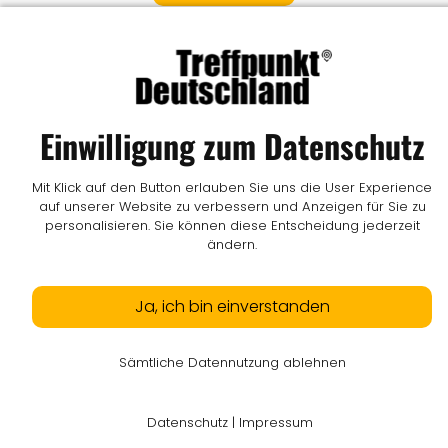
Impressum
I
Datenschutz
I
Online-Streitschlichtung
I
AGB
I
Mediadaten
I
Kontakt
I
Vertrag widerrufen
Einwilligung zum Datenschutz
© LW Medien GmbH
Mit Klick auf den Button erlauben Sie uns die User Experience
auf unserer Website zu verbessern und Anzeigen für Sie zu
personalisieren. Sie können diese Entscheidung jederzeit
ändern.
Ja, ich bin einverstanden
Sämtliche Datennutzung ablehnen
Datenschutz
|
Impressum