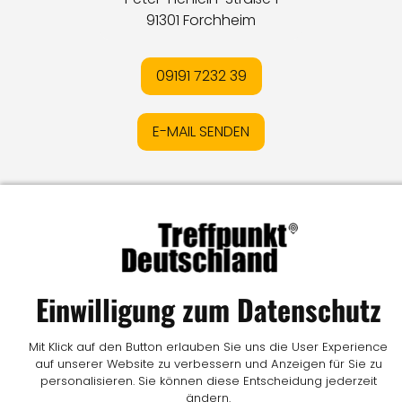
91301 Forchheim
09191 7232 39
E-MAIL SENDEN
Impressum
I
Datenschutz
I
Online-Streitschlichtung
I
AGB
I
Mediadaten
I
Kontakt
I
Vertrag widerrufen
© LW Medien GmbH
Einwilligung zum Datenschutz
Mit Klick auf den Button erlauben Sie uns die User Experience
auf unserer Website zu verbessern und Anzeigen für Sie zu
personalisieren. Sie können diese Entscheidung jederzeit
ändern.