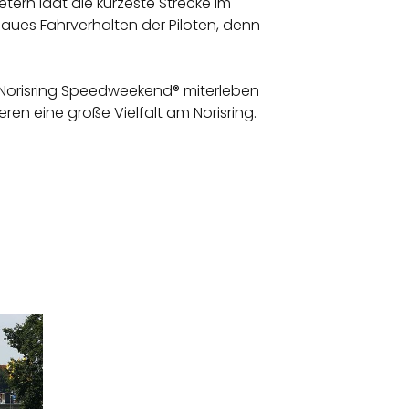
ern lädt die kürzeste Strecke im
aues Fahrverhalten der Piloten, denn
C Norisring Speedweekend® miterleben
n eine große Vielfalt am Norisring.