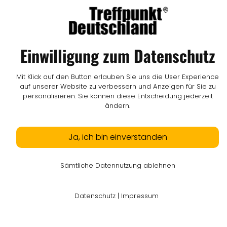
Impressum
I
Datenschutz
I
Online-Streitschlichtung
I
AGB
I
Mediadaten
I
Kontakt
I
Vertrag widerrufen
Einwilligung zum Datenschutz
© LW Medien GmbH
Mit Klick auf den Button erlauben Sie uns die User Experience
auf unserer Website zu verbessern und Anzeigen für Sie zu
personalisieren. Sie können diese Entscheidung jederzeit
ändern.
Ja, ich bin einverstanden
Sämtliche Datennutzung ablehnen
Datenschutz
|
Impressum