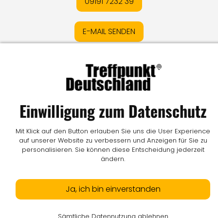
09191 7232 39
E-MAIL SENDEN
Impressum
I
Datenschutz
I
Online-Streitschlichtung
I
AGB
I
Mediadaten
I
Kontakt
I
Vertrag widerrufen
Einwilligung zum Datenschutz
© LW Medien GmbH
Mit Klick auf den Button erlauben Sie uns die User Experience
auf unserer Website zu verbessern und Anzeigen für Sie zu
personalisieren. Sie können diese Entscheidung jederzeit
ändern.
Ja, ich bin einverstanden
Sämtliche Datennutzung ablehnen