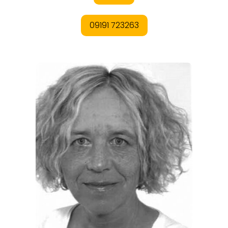
REGIONEN
ORTE
EVENTS
REISEFÜHRER
REISEMAGAZINE
THEMEN