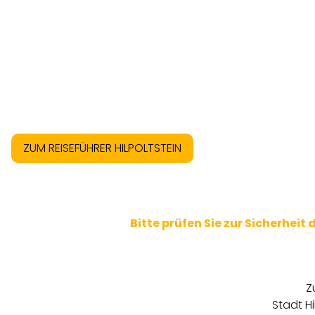
ZUM REISEFÜHRER HILPOLTSTEIN
Bitte prüfen Sie zur Sicherheit
Z
Stadt Hi