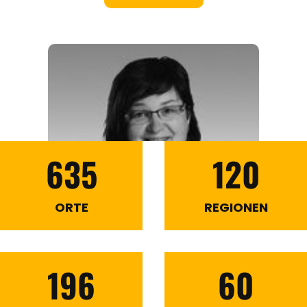
635
120
ORTE
REGIONEN
196
60