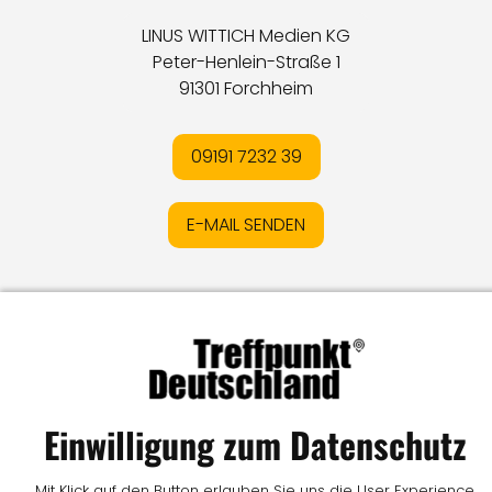
LINUS WITTICH Medien KG
Peter-Henlein-Straße 1
91301 Forchheim
09191 7232 39
E-MAIL SENDEN
Impressum
I
Datenschutz
I
Online-Streitschlichtung
I
AGB
I
Mediadaten
I
Kontakt
I
Vertrag widerrufen
© LW Medien GmbH
Einwilligung zum Datenschutz
Mit Klick auf den Button erlauben Sie uns die User Experience