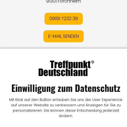
91301 Forchheim
09191 7232 39
E-MAIL SENDEN
Impressum
I
Datenschutz
I
Online-Streitschlichtung
I
AGB
I
Mediadaten
I
Kontakt
I
Vertrag widerrufen
© LW Medien GmbH
Einwilligung zum Datenschutz
Mit Klick auf den Button erlauben Sie uns die User Experience
auf unserer Website zu verbessern und Anzeigen für Sie zu
personalisieren. Sie können diese Entscheidung jederzeit
ändern.