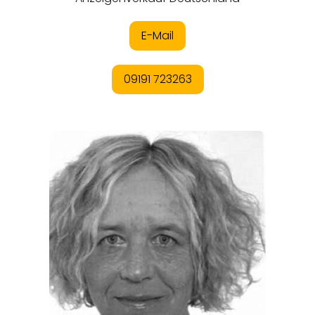
EVENTS
REISEFÜHRER
REISEMAGAZINE
THEMEN
ANGEBOTE