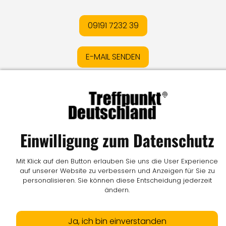
09191 7232 39
E-MAIL SENDEN
Impressum
I
Datenschutz
I
Online-Streitschlichtung
I
AGB
I
Mediadaten
I
Kontakt
I
Vertrag widerrufen
Einwilligung zum Datenschutz
© LW Medien GmbH
Mit Klick auf den Button erlauben Sie uns die User Experience
auf unserer Website zu verbessern und Anzeigen für Sie zu
personalisieren. Sie können diese Entscheidung jederzeit
ändern.
Ja, ich bin einverstanden