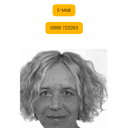
REGIONEN
ORTE
EVENTS
REISEFÜHRER
REISEMAGAZINE
THEMEN