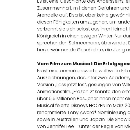
Es ist eine Geschichte des Andersseins,
Zusammenhalt, mit denen Gefahren und H
Arendelle auf. Elsa ist aber keine gewöhnli
diesen Fähigkeiten umzugehen, um andere n
verbannt sie sich selbst aus ihrer Heimat
Königreich in einen ewigen Winter. Nur du
sprechenden Schneemann, überwindet Elsa s
herzerwärmende Geschichte, die Jung un
Vom Film zum Musical: Die Erfolgsges
Es ist eine bemerkenswerte weltweite Erf
Auszeichnungen, darunter zwei Academy Aw
Version „Lass jetzt los“, gesungen von Wi
Animationsfilm. „Frozen 2“ konnte den erfo
über 6,5 Millionen Besucher:innen mehr al
Musical feierte Disneys FROZEN im März 20
renommierte Tony Award® Nominierung als
sowie in Australien und Japan. Die Show
von Jennifer Lee – unter der Regie von 