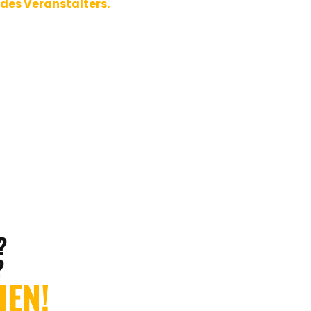
 des Veranstalters.
?
?
HEN!