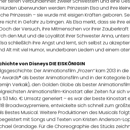
 einer tiefen Verbundenheit zweier Schwestern und eine G
ürden überwunden werden: Prinzessin Elsa und ihre klei
che Prinzessin – sie wurde mit eisigen Kräften geboren. Seit
icht in Gefahr zu bringen. Als Elsa merkt, dass sie ihre ei
. Doch der Versuch, ihre Mitmenschen vor ihrer Zauberkraft 
rch den Mut und die Loyalität ihrer Schwester Anna, unters
chließlich ihre Angst und lernt, sich selbst zu akzeptiere
d Alt mit viel Humor, wunderbaren Liedern und einem a
chichte von Disneys DIE EISKÖNIGIN
olgsgeschichte: Der Animationsfilm „Frozen“ kam 2013 in d
ards® als bester Animationsfilm und in der Kategorie bes
llemijn Verkaik), den Golden Globe als bester Animationsfi
lgreichsten Animationsfilm-Kinostart aller Zeiten für sich
s 53 Mio. € Umsatz generiert – es war der beste Kinostart 
18 Broadwaypremiere, entwickelte sich schnell zum größten
 Bestes Musical. Weitere Produktionen des Musicals folgt
 begeistert mit Songs und Texten von Kristen Anderson-L
Michael Grandage. Für die Choreographie des Stücks zeich