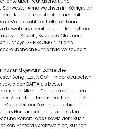
eschichte über Freundschaft und
ne Schwester Anna wachsen im Königreich
 ihrer Kindheit musste sie lernen, mit
sige Magie nicht kontrollieren kann,
zu bewahren, scheitert, und Elsa hüllt das
tützt von Kristoff, Sven und Olaf, dem
n. Disneys DIE EISKÖNIGIN ist eine
temberaubenden Bühnenbild verzaubert.
ie Kinos und gewann zahlreiche
ter Song („Let It Go“ – in der deutschen
lm sowie den BAFTA als bester
 verbuchen. Allein in Deutschland hatten
eines Animationsfilms in Deutschland. Als
 Musicalhit der Saison und erhielt die
en als Nordamerika-Tour, in London
opez und Robert Lopez sowie dem Buch
net Rob Ashford verantwortlich, Bühnen-