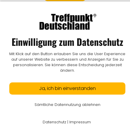
Impressum
I
Datenschutz
I
Online-Streitschlichtung
I
AGB
I
Mediadaten
I
Kontakt
I
Vertrag widerrufen
Einwilligung zum Datenschutz
© LW Medien GmbH
Mit Klick auf den Button erlauben Sie uns die User Experience
auf unserer Website zu verbessern und Anzeigen für Sie zu
personalisieren. Sie können diese Entscheidung jederzeit
ändern.
Ja, ich bin einverstanden
Sämtliche Datennutzung ablehnen
Datenschutz
|
Impressum