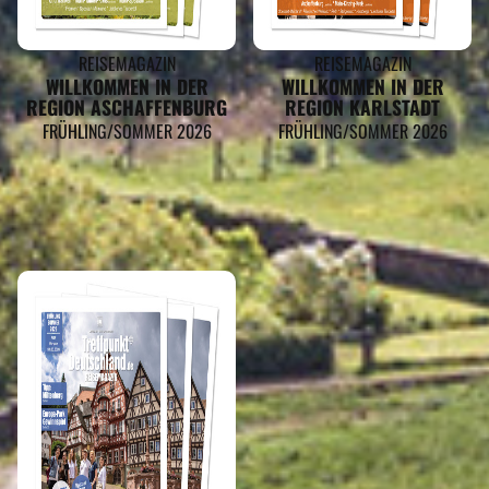
REISEMAGAZIN
REISEMAGAZIN
WILLKOMMEN IN DER
WILLKOMMEN IN DER
REGION ASCHAFFENBURG
REGION KARLSTADT
FRÜHLING/SOMMER 2026
FRÜHLING/SOMMER 2026