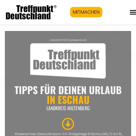
MITMACHEN
LINUS WITTICH präsentiert
TIPPS FÜR DEINEN URLAUB
IN
ESCHAU
LANDKREIS MILTENBERG
Wasserschloss Oberaulenbach mit Wildgehege
©
Eschau,SML,TV e.V.RL,