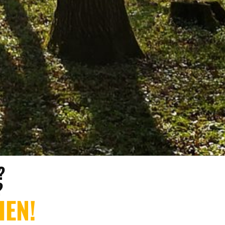
?
?
HEN!