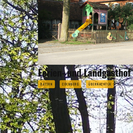
Ferien- und Landgasthof
BAYERN
COLMBERG
ÜBERNACHTEN