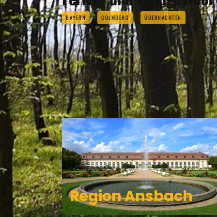
BAYERN
COLMBERG
ÜBERNACHTEN
COLMBE
Region Ansbach