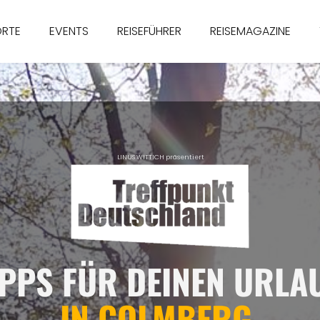
ORTE
EVENTS
REISEFÜHRER
REISEMAGAZINE
LINUS WITTICH präsentiert
IPPS FÜR DEINEN URLA
IN COLMBERG