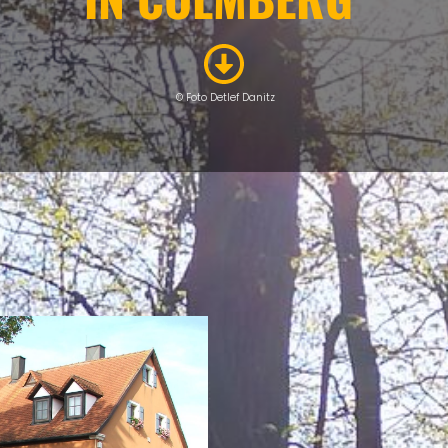
© Foto Detlef Danitz
GASTRONOMIE
Eigenen Eintrag kostenlos erstellen >