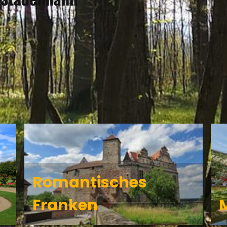
RG GEHÖRT ZU DEN R
Romantisches
Franken