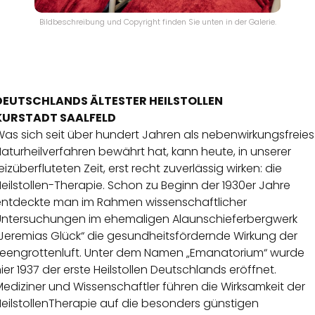
Bildbeschreibung und Copyright finden Sie unten in der Galerie.
DEUTSCHLANDS ÄLTESTER HEILSTOLLEN
KURSTADT SAALFELD
as sich seit über hundert Jahren als nebenwirkungsfreies
aturheilverfahren bewährt hat, kann heute, in unserer
eizüberfluteten Zeit, erst recht zuverlässig wirken: die
eilstollen-Therapie. Schon zu Beginn der 1930er Jahre
entdeckte man im Rahmen wissenschaftlicher
Untersuchungen im ehemaligen Alaunschieferbergwerk
„Jeremias Glück“ die gesundheitsfördernde Wirkung der
Feengrottenluft. Unter dem Namen „Emanatorium“ wurde
ier 1937 der erste Heilstollen Deutschlands eröffnet.
ediziner und Wissenschaftler führen die Wirksamkeit der
eilstollenTherapie auf die besonders günstigen