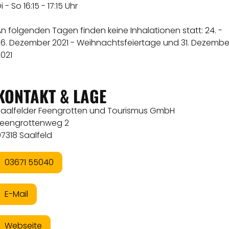
i - So 16:15 - 17:15 Uhr
n folgenden Tagen finden keine Inhalationen statt: 24. -
26. Dezember 2021 - Weihnachtsfeiertage und 31. Dezembe
021
KONTAKT & LAGE
Saalfelder Feengrotten und Tourismus GmbH
Feengrottenweg 2
7318 Saalfeld
03671 55040
E-Mail
Webseite