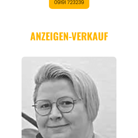
REGIONEN
ORTE
EVENTS
REISEFÜHRER
REISEMAGAZINE
THEMEN