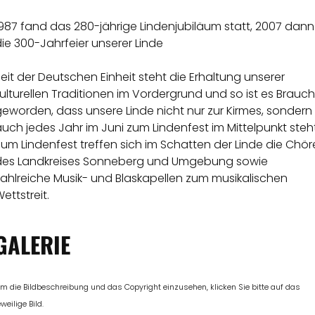
987 fand das 280-jährige Lindenjubiläum statt, 2007 dann
ie 300-Jahrfeier unserer Linde
eit der Deutschen Einheit steht die Erhaltung unserer
ulturellen Traditionen im Vordergrund und so ist es Brauch
eworden, dass unsere Linde nicht nur zur Kirmes, sondern
uch jedes Jahr im Juni zum Lindenfest im Mittelpunkt steht
um Lindenfest treffen sich im Schatten der Linde die Chör
des Landkreises Sonneberg und Umgebung sowie
zahlreiche Musik- und Blaskapellen zum musikalischen
ettstreit.
GALERIE
m die Bildbeschreibung und das Copyright einzusehen, klicken Sie bitte auf das
eweilige Bild.