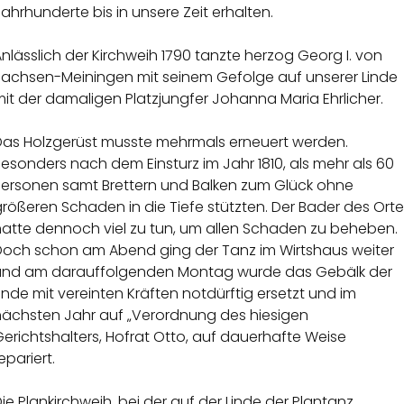
ahrhunderte bis in unsere Zeit erhalten.
nlässlich der Kirchweih 1790 tanzte herzog Georg I. von
Sachsen-Meiningen mit seinem Gefolge auf unserer Linde
it der damaligen Platzjungfer Johanna Maria Ehrlicher.
Das Holzgerüst musste mehrmals erneuert werden.
esonders nach dem Einsturz im Jahr 1810, als mehr als 60
Personen samt Brettern und Balken zum Glück ohne
rößeren Schaden in die Tiefe stützten. Der Bader des Ort
hatte dennoch viel zu tun, um allen Schaden zu beheben.
Doch schon am Abend ging der Tanz im Wirtshaus weiter
und am darauffolgenden Montag wurde das Gebälk der
inde mit vereinten Kräften notdürftig ersetzt und im
nächsten Jahr auf „Verordnung des hiesigen
erichtshalters, Hofrat Otto, auf dauerhafte Weise
epariert.
ie Plankirchweih, bei der auf der Linde der Plantanz