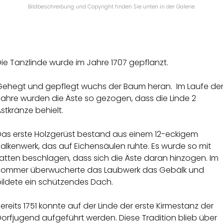
Bildbeschreibung und Copyright finden Sie unten in der Galerie.
ie Tanzlinde wurde im Jahre 1707 gepflanzt.
Gehegt und gepflegt wuchs der Baum heran. Im Laufe de
Jahre wurden die Äste so gezogen, dass die Linde 2
stkränze behielt.
Das erste Holzgerüst bestand aus einem 12-eckigem
alkenwerk, das auf Eichensäulen ruhte. Es wurde so mit
atten beschlagen, dass sich die Äste daran hinzogen. Im
Sommer überwucherte das Laubwerk das Gebälk und
bildete ein schützendes Dach.
ereits 1751 konnte auf der Linde der erste Kirmestanz der
orfjugend aufgeführt werden. Diese Tradition blieb über