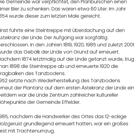
Die Gemeinde war verpflichtet, den Planburschen einen
imer Bier zu schenken. Das waren etwa 60 Liter. Im Jahr
854 wurde dieser zum letzten Male gereicht.
Einst führte eine Steintreppe mit Überdachung auf den
stekranz der Linde. Der Aufgang war sorgfältig
erschlossen. In den Jahren 1819, 1920, 1985 und zuletzt 2001
wurde das Gebälk der Linde von Grund auf erneuert.
Nachdem 1874 letztmalig auf der Linde getanzt wurde, tru
man 1898 die Steintreppe ab und erneuerte 1920 die
Tragbalken des Tanzbodens.
1952 setzte nach Wiederherstellung des Tanzbodens
rneut der Plantanz auf dem ersten Ästekranz der Linde ein
eitdem war die Linde Zentrum zahlreicher kultureller
Höhepunkte der Gemeinde Effelder.
1985, nachdem die Handwerker des Ortes das 12-eckige
Holzgerüst grundlegend erneuert hatten, war ein großes
Fest mit Trachtenumzug.