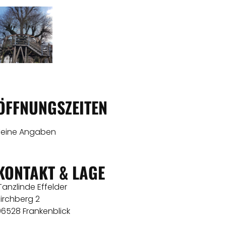
ÖFFNUNGSZEITEN
Keine Angaben
KONTAKT & LAGE
Tanzlinde Effelder
irchberg 2
96528 Frankenblick