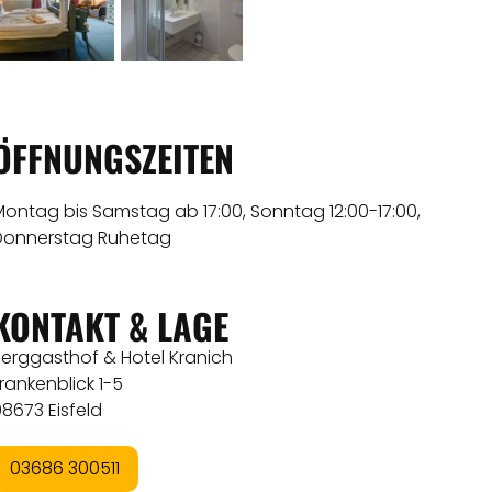
ÖFFNUNGSZEITEN
ontag bis Samstag ab 17:00, Sonntag 12:00-17:00,
Donnerstag Ruhetag
KONTAKT & LAGE
Berggasthof & Hotel Kranich
rankenblick 1-5
8673 Eisfeld
03686 300511