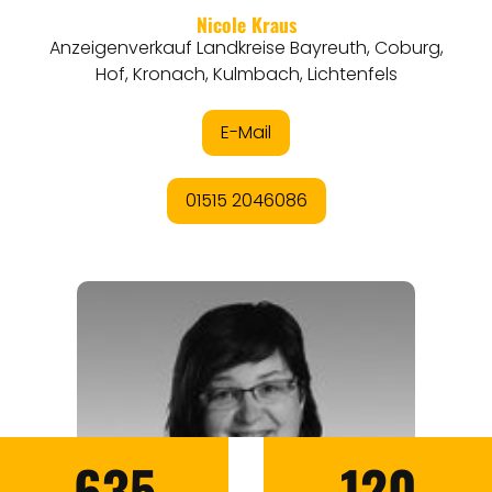
635
120