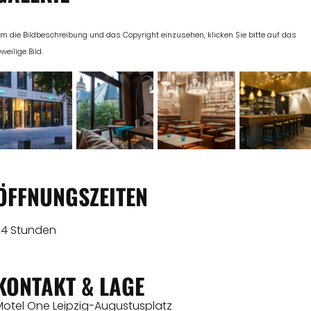
m die Bildbeschreibung und das Copyright einzusehen, klicken Sie bitte auf das
eweilige Bild.
ÖFFNUNGSZEITEN
24 Stunden
KONTAKT & LAGE
Motel One Leipzig-Augustusplatz