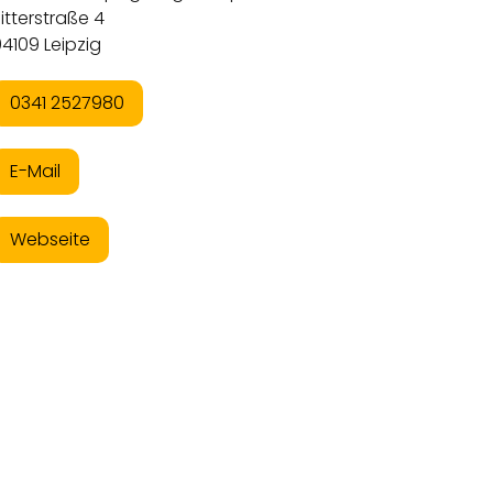
itterstraße 4
4109 Leipzig
0341 2527980
E-Mail
Webseite