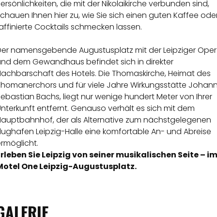
ersönlichkeiten, die mit der Nikolaikirche verbunden sind,
chauen Ihnen hier zu, wie Sie sich einen guten Kaffee ode
affinierte Cocktails schmecken lassen.
Der namensgebende Augustusplatz mit der Leipziger Oper
und dem Gewandhaus befindet sich in direkter
Nachbarschaft des Hotels. Die Thomaskirche, Heimat des
Thomanerchors und für viele Jahre Wirkungsstätte Johan
ebastian Bachs, liegt nur wenige hundert Meter von Ihrer
nterkunft entfernt. Genauso verhält es sich mit dem
Hauptbahnhof, der als Alternative zum nächstgelegenen
lughafen Leipzig-Halle eine komfortable An- und Abreise
rmöglicht.
Erleben Sie Leipzig von seiner musikalischen Seite – i
Motel One Leipzig-Augustusplatz.
GALERIE