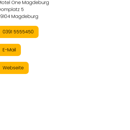
Motel One Magdeburg
Domplatz 5
39104 Magdeburg
0391 5555450
E-Mail
Webseite